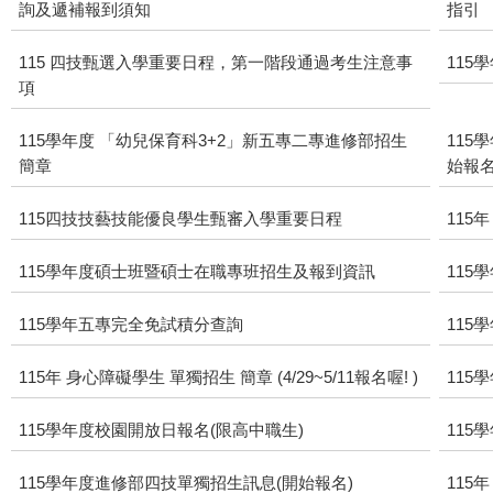
詢及遞補報到須知
指引
115 四技甄選入學重要日程，第一階段通過考生注意事
115
項
115學年度 「幼兒保育科3+2」新五專二專進修部招生
115
簡章
始報名! 
115四技技藝技能優良學生甄審入學重要日程
115
115學年度碩士班暨碩士在職專班招生及報到資訊
115
115學年五專完全免試積分查詢
11
115年 身心障礙學生 單獨招生 簡章 (4/29~5/11報名喔! )
115
115學年度校園開放日報名(限高中職生)
115
115學年度進修部四技單獨招生訊息(開始報名)
115