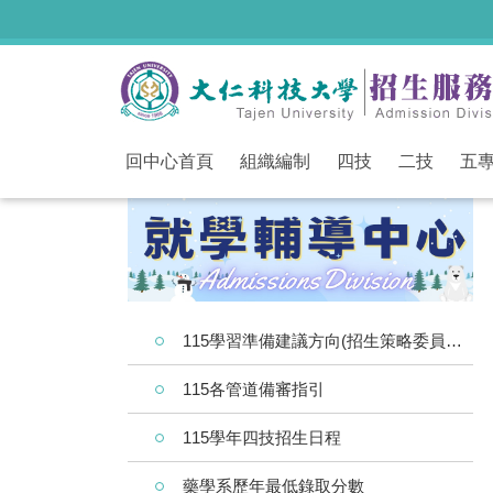
跳
到
主
要
內
容
區
回中心首頁
組織編制
四技
二技
五
115學習準備建議方向(招生策略委員會)
115各管道備審指引
115學年四技招生日程
藥學系歷年最低錄取分數