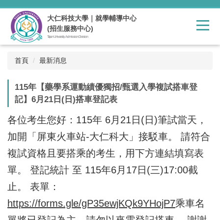
跳
到
大仁科技大學｜就學輔導中心
主
(招生服務中心)
要
Tajen University Admission Division
內
容
首頁
最新消息
區
115年【藥學系運動績優獨招/甄選入學複試搭車登
記】6月21日(日)搭車登記表
各位考生您好：115年 6月21日(日)筆試當天，
加開「屏東火車站-大仁科大」接駁車。 請符合
複試資格且要搭乘的考生，用下方連結填寫表
單。 登記統計 至 115年6月17日(三)17:00截
止。 表單：
https://forms.gle/gP35ewjKQk9YHojP7
乘車名