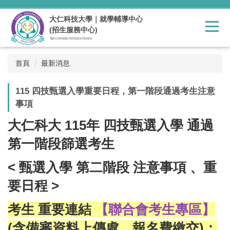
跳
到
大仁科技大學｜就學輔導中心
主
(招生服務中心)
要
Tajen University Admission Division
內
容
首頁
最新消息
區
115 四技甄選入學重要日程，第一階段通過考生注意
事項
大仁科大 115年 四技甄選入學 通過
第一階段篩選考生
< 甄選入學 第二階段 注意事項 、重
要日程 >
考生 重要連結
【聯合會考生專區】
(含備審資料上傳處、報名費繳交)：