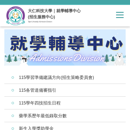
跳
到
大仁科技大學｜就學輔導中心
主
(招生服務中心)
要
Tajen University Admission Division
內
容
區
115學習準備建議方向(招生策略委員會)
115各管道備審指引
115學年四技招生日程
藥學系歷年最低錄取分數
新生入學獎助學金