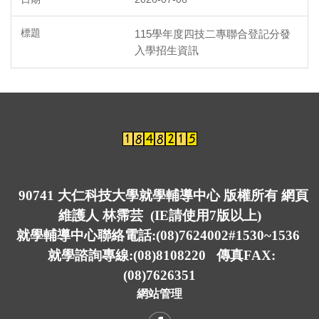
四技申請入學專區(日間部)
115學年度四技二專聯合登記分發
入學招生資訊
四技甄選入學專區(日間部)
四技聯合分發入學專區(日間部)
四技技優入學專區(日間部)
四技運動績優專區
四技原住民專班
90741 大仁科技大學就學輔導中心 版權所有 網頁
四技身心障礙入學專區
維護人 林霈芸 (IE請使用7版以上)
四技日間部單獨招生
就學輔導中心聯絡電話:(08)7624002#1530~1536
就學諮詢專線:(08)8108220 傳真FAX:
四技進修部單獨招生專區
(08)7626351
四技/二技轉學考專區
網站管理