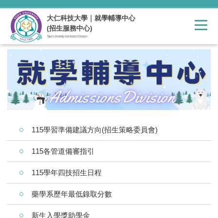
跳
到
大仁科技大學｜就學輔導中心
主
(招生服務中心)
要
Tajen University Admission Division
內
容
區
115學習準備建議方向(招生策略委員會)
115各管道備審指引
115學年四技招生日程
藥學系歷年最低錄取分數
新生入學獎助學金