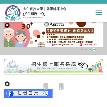
跳
到
大仁科技大學｜就學輔導中心
主
(招生服務中心)
要
Tajen University Admission Division
內
容
區