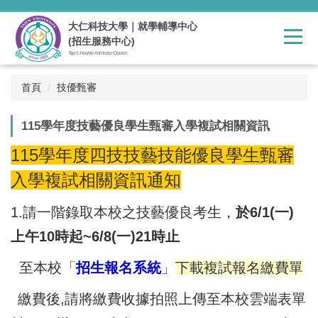
跳
到
大仁科技大學｜就學輔導中心
主
(招生服務中心)
要
Tajen University Admission Division
內
容
首頁
技優甄審
區
115學年度技藝優良學生甄審入學複試相關資訊
115學年度四技技藝技能優良學生甄審
入學複試相關資訊通知
1.請一階錄取本校之技藝優良考生，
於6/1(一)
上午10時起~6/8(一)21時止
至本校「
招生報名系統
」
下載複試報名繳費單
繳費後,請將繳費收據拍照上傳至本校雲端表單