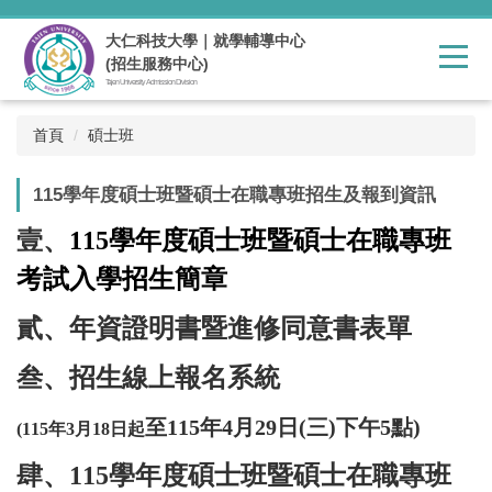
跳
到
大仁科技大學｜就學輔導中心
主
(招生服務中心)
要
Tajen University Admission Division
內
容
首頁
碩士班
區
115學年度碩士班暨碩士在職專班招生及報到資訊
壹、
115學年度碩士班暨碩士在職專班
考試入學招生簡章
貳、
年資證明書暨進修同意書表單
叁、
招生線上報名系統
至115年4月29日(三)下午5點)
(115年3月18日起
肆、
115學年度
碩
士班暨碩士在職專班