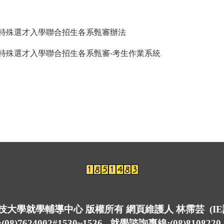
制特殊選才入學聯合招生各系甄審辦法
制特殊選才入學聯合招生各系甄審-考生作業系統
仁科技大學就學輔導中心 版權所有 網頁維護人 林霈芸 (I
7624002#1530~1536 就學諮詢專線:(08)8108220 傳