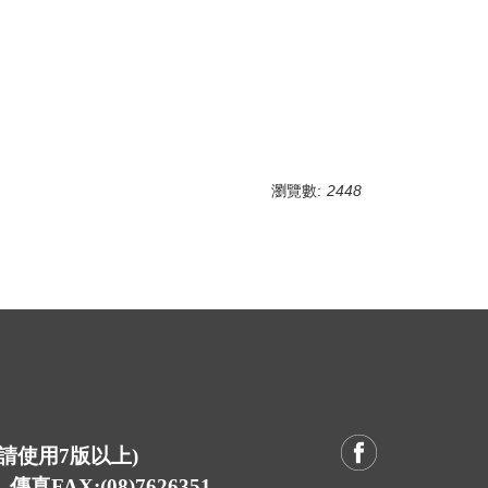
瀏覽數:
2448
E請使用7版以上)
真FAX:(08)7626351